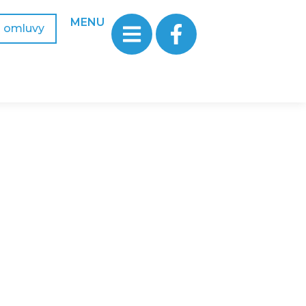
MENU
a omluvy