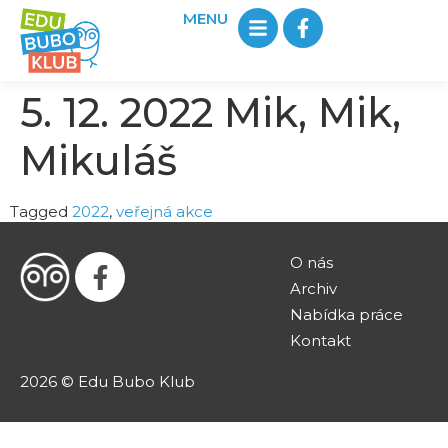
MENU
5. 12. 2022 Mik, Mik,
Mikuláš
Tagged
2022
,
veřejná akce
O nás
Archiv
Nabídka práce
Kontakt
2026 © Edu Bubo Klub