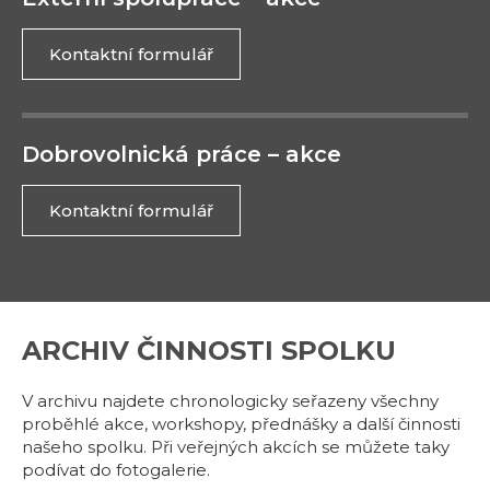
Kontaktní formulář
Dobrovolnická práce – akce
Kontaktní formulář
ARCHIV ČINNOSTI SPOLKU
V archivu najdete chronologicky seřazeny všechny
proběhlé akce, workshopy, přednášky a další činnosti
našeho spolku. Při veřejných akcích se můžete taky
podívat do fotogalerie.