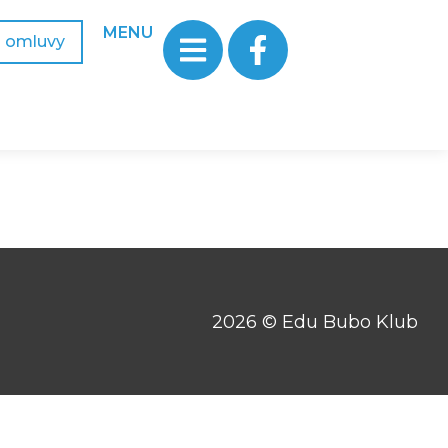
MENU
a omluvy
2026 © Edu Bubo Klub