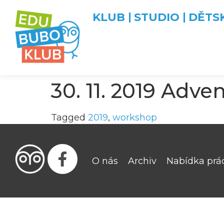
KLUB
STUDIO
DĚTS
30. 11. 2019 Adve
Tagged
2019
,
workshop
O nás
Archiv
Nabídka prá