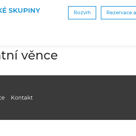
KÉ SKUPINY
Rozvrh
Rezervace 
ntní věnce
ce
Kontakt