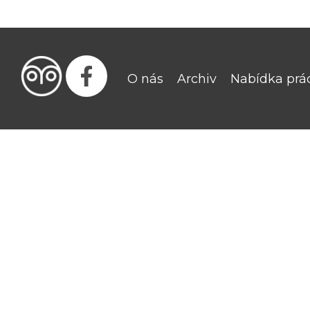
O nás
Archiv
Nabídka prá