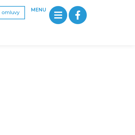
MENU
a omluvy