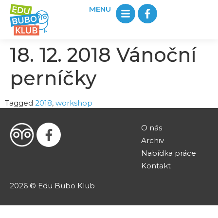
MENU
18. 12. 2018 Vánoční
perníčky
Tagged
2018
,
workshop
O nás
Archiv
Nabídka práce
Kontakt
2026 © Edu Bubo Klub