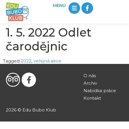
MENU
1. 5. 2022 Odlet
čarodějnic
Tagged
2022
,
veřejná akce
O nás
Archiv
Nabídka práce
Kontakt
2026 © Edu Bubo Klub