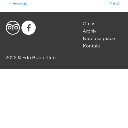
←
Previous
Next
→
O nás
Archiv
Nabídka práce
Kontakt
2026 © Edu Bubo Klub