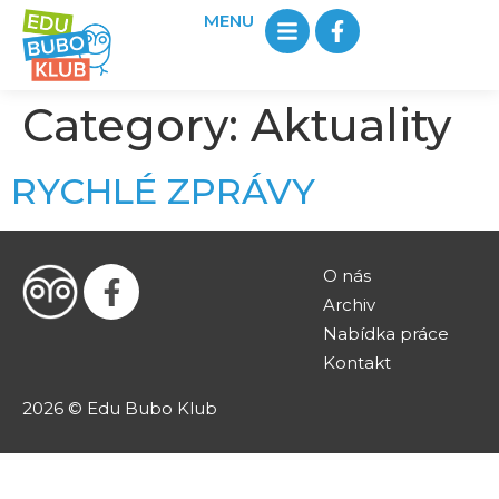
MENU
Category:
Aktuality
RYCHLÉ ZPRÁVY
O nás
Archiv
Nabídka práce
Kontakt
2026 © Edu Bubo Klub