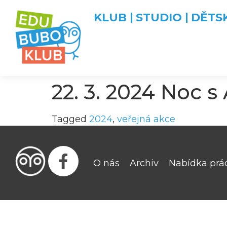
KLUB
STUDIO
DĚTS
22. 3. 2024 Noc 
Tagged
2024
,
veřejná akce
O nás
Archiv
Nabídka prá