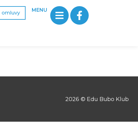
MENU
a omluvy
2026 © Edu Bubo Klub