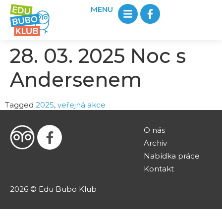
MENU
28. 03. 2025 Noc s
Andersenem
Tagged
2025
,
veřejná akce
O nás
Archiv
Nabídka práce
Kontakt
2026 © Edu Bubo Klub