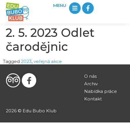
MENU
2. 5. 2023 Odlet
čarodějnic
Tagged
2023
,
veřejná akce
O nás
Archiv
Nabídka práce
Kontakt
2026 © Edu Bubo Klub