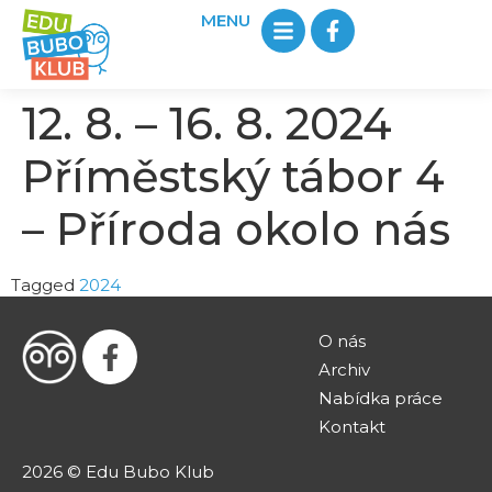
MENU
12. 8. – 16. 8. 2024
Příměstský tábor 4
– Příroda okolo nás
Tagged
2024
O nás
Archiv
Nabídka práce
Kontakt
2026 © Edu Bubo Klub